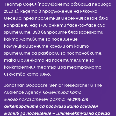
Театър София (проучването обхваща периода
2020 г.), където в продължение на няколко
месеца, през пролетния и есенния сезон, бяха
направени над 1700 анкети face-to-face със
зрителите. Във въпросите бяха засегнати
както мотивите за посещение,
комуникационните канали от които
зрителите са разбрали за постановките,
така и оценката на посетителите за
конктретния театър и за театралното
изкуство като цяло.
Jonathan Goodacre, Senior Researcher в The
Audience Agency,
коментира като
много
показателен факта, че
29% от
анкетираните са посочили като основен
мотив за посещение – „интелектуална среща