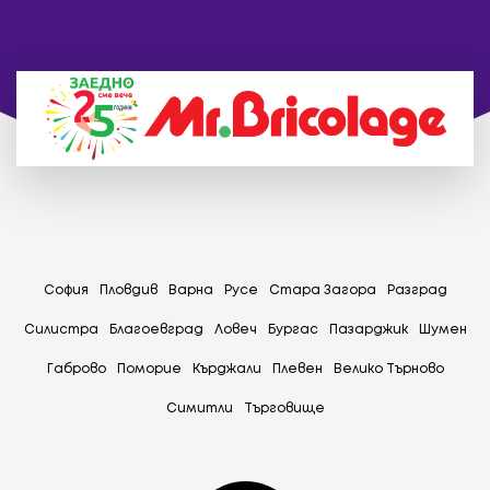
София
Пловдив
Варна
Русе
Стара Загора
Разград
Силистра
Благоевград
Ловеч
Бургас
Пазарджик
Шумен
Габрово
Поморие
Кърджали
Плевен
Велико Търново
Симитли
Tърговище