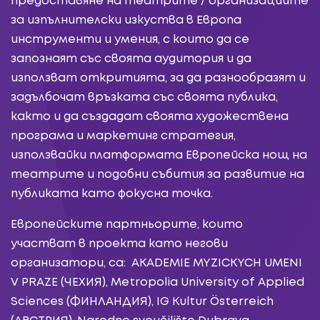
предоставяне на театрите / организациите
за изпълнителски изкуства в Европа
инструменти и умения, с които да се
запознаят със своята аудитория и да
използват откритията, за да разнообразят и
задълбочат връзката със своята публика,
както и да създадат своята художествена
програма и маркетинг стратегия,
използвайки платформата Европейска нощ на
театрите и подобни събития за развитие на
публиката като фокусна точка.
Европейските партньорите, които
участват в проекта като негови
организатори, са: AKADEMIE MYZICKYCH UMENI
V PRAZE (ЧЕХИЯ), Metropolia University of Applied
Sciences (ФИНЛАНДИЯ), IG Kultur Österreich