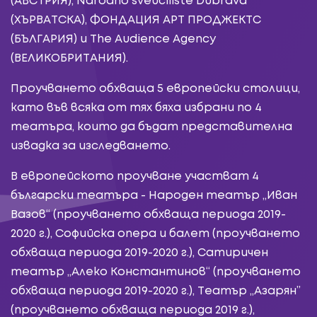
(АВСТРИЯ), Narodno sveučilište Dubrava
(ХЪРВАТСКА), ФОНДАЦИЯ АРТ ПРОДЖЕКТС
(БЪЛГАРИЯ) и The Audience Agency
(ВЕЛИКОБРИТАНИЯ).
Проучването обхваща 5 европейски столици,
като във всяка от тях бяха избрани по 4
театъра, които да бъдат представителна
извадка за изследването.
В европейското проучване участват 4
български театъра - Народен театър „Иван
Вазов“ (проучването обхваща периода 2019-
2020 г.), Софийска опера и балет (проучването
обхваща периода 2019-2020 г.), Сатиричен
театър „Алеко Константинов“ (проучването
обхваща периода 2019-2020 г.), Театър „Азарян”
(проучването обхваща периода 2019 г.),