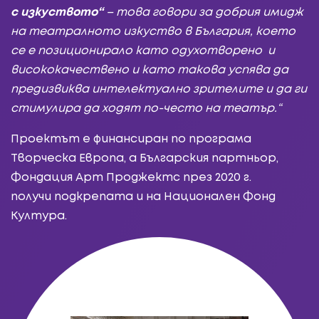
с изкуството“
– това говори за добрия имидж
на театралното изкуство в България, което
се е позиционирало като одухотворено и
висококачествено и като такова успява да
предизвиква интелектуално зрителите и да ги
стимулира да ходят по-често на театър.“
Проектът е финансиран по програма
Творческа Европа, а Българския партньор,
Фондация Арт Проджектс през 2020 г.
получи подкрепата и на Национален Фонд
Култура.