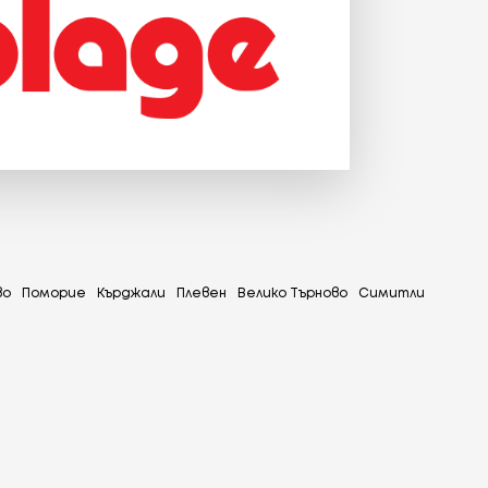
во
Поморие
Кърджали
Плевен
Велико Търново
Симитли