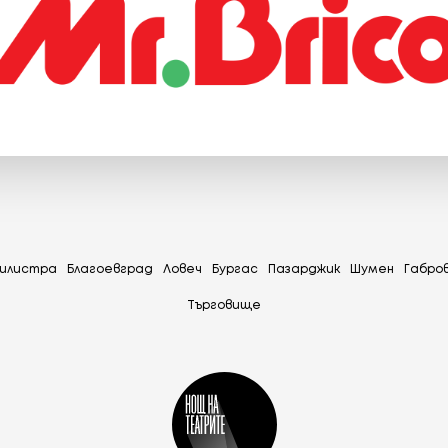
илистра
Благоевград
Ловеч
Бургас
Пазарджик
Шумен
Габро
Tърговище