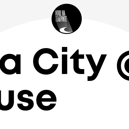
a City
use