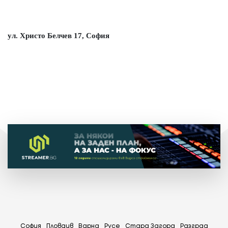
ул. Христо Белчев 17, София
София
Пловдив
Варна
Русе
Стара Загора
Разград