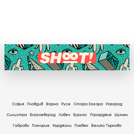
София
Пловдив
Варна
Русе
Стара Загора
Разград
Силистра
Благоевград
Ловеч
Бургас
Пазарджик
Шумен
Габрово
Поморие
Кърджали
Плевен
Велико Търново