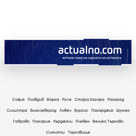
София
Пловдив
Варна
Русе
Стара Загора
Разград
Силистра
Благоевград
Ловеч
Бургас
Пазарджик
Шумен
Габрово
Поморие
Кърджали
Плевен
Велико Търново
Симитли
Tърговище