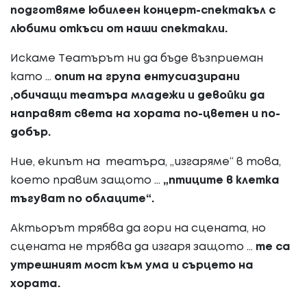
подготвяме юбилеен концерт-спектакъл с
любими откъси от наши спектакли.
Искаме Театърът ни да бъде възприеман
като
...
опит на група ентусиазирани
,обичащи театъра младежи и девойки да
направят света на хората по-цветен и по-
добър.
Ние, екипът на театъра, „изгаряме“ в това,
което правим защото
...
„птиците в клетка
тъгуват по облаците“.
Актьорът трябва да гори на сцената, но
сцената не трябва да изгаря защото ...
те са
утрешният мост към ума и сърцето на
хората.