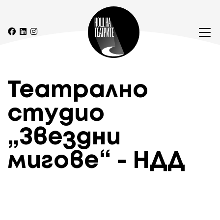
Teaтрално
студио
„Звездни
мигове“ - НДД