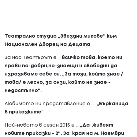
Tea
трално студио „Звездни мигове“ към
Национален Дворец на Децата
За нас Театърът е ...
всичко това, което ни
прави по-добри,по-знаещи и свободни да
изразяваме себе си. „За този, който знае /
това/ е лесно, за онзи, който не знае -
недостъпно“.
Любимото ни представление е
...
„Бърканица
в приказките“
Най-новото в сезон 2015 е ...
„Да живеят
новите приказки - 2“
.
За края на м. Ноември