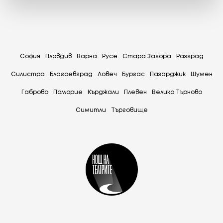
София
Пловдив
Варна
Русе
Стара Загора
Разград
Силистра
Благоевград
Ловеч
Бургас
Пазарджик
Шумен
Габрово
Поморие
Кърджали
Плевен
Велико Търново
Симитли
Tърговище