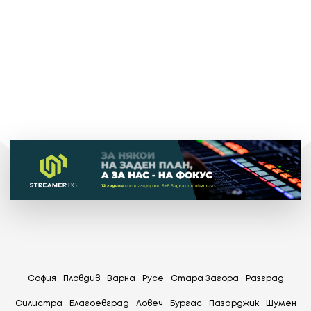
София
Пловдив
Варна
Русе
Стара Загора
Разград
Силистра
Благоевград
Ловеч
Бургас
Пазарджик
Шумен