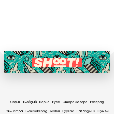
София
Пловдив
Варна
Русе
Стара Загора
Разград
Силистра
Благоевград
Ловеч
Бургас
Пазарджик
Шумен