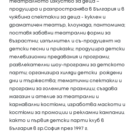
театралното изкуство за деца –
продуцира и разпространява в България и в
чужбина спектакли за деца - куклен и
драматичен театър, клоунада, пантомима;
поставя забавни театрални форми за
възрастни; изпълнител и съ-продуцент на
детски песни и приказки; продуцира детски
телевизионни предавания и програми;
развлекателни шоу-програми за детското
парти; организира хиляди детски рождени
дни и тържества; тематични спектакли и
програми за големите празници; създава
магазин и ателие за театрални и
карнавални костюми, изработва маскоти и
костюми за промоции и рекламни кампании.
както и първия детски парти клуб в
България в гр.София през 1997 г.