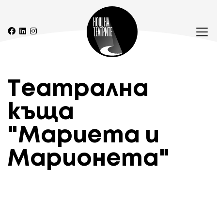
Театрална
къща
"Мариета и
Марионета"