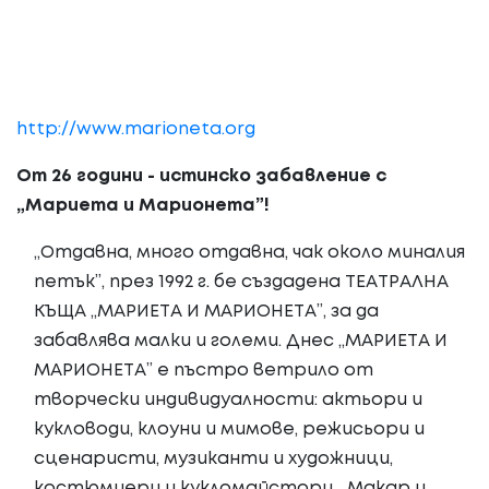
http://www.marioneta.org
От 2
6
години - истинско забавление с
„Мариета и Марионета”!
„Отдавна, много отдавна, чак около миналия
петък”, през 1992 г. бе създадена ТЕАТРАЛНА
КЪЩА „МАРИЕТА И МАРИОНЕТА”, за да
забавлява малки и големи. Днес „МАРИЕТА И
МАРИОНЕТА” е пъстро ветрило от
творчески индивидуалности: актьори и
кукловоди, клоуни и мимове, режисьори и
сценаристи, музиканти и художници,
костюмиери и кукломайстори... Макар и