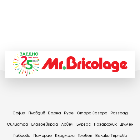
София
Пловдив
Варна
Русе
Стара Загора
Разград
Силистра
Благоевград
Ловеч
Бургас
Пазарджик
Шумен
Габрово
Поморие
Кърджали
Плевен
Велико Търново