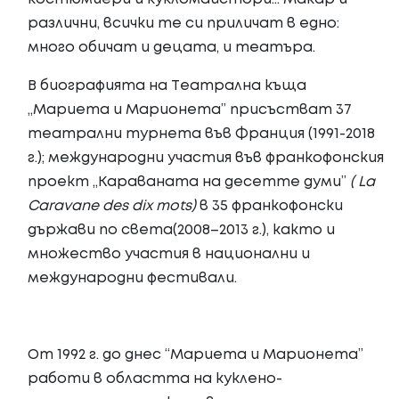
различни, всички те си приличат в едно:
много обичат и децата, и театъра.
В биографията на Театрална къща
„Мариета и Марионета” присъстват 37
театрални турнета във Франция (1991-2018
г.); международни участия във франкофонския
проект „Караваната на десетте думи”
(
La
Caravane
des
dix
mots
)
в 35 франкофонски
държави по света(2008–2013 г.), както и
множество участия в национални и
международни фестивали.
От 1992 г. до днес “Мариета и Марионета”
работи в областта на куклено-