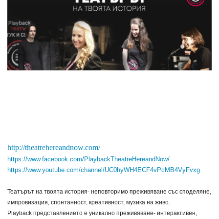
http://theatrehereandnow.com/
https://www.facebook.com/PlaybackTheatreHereandNow/
https://www.youtube.com/channel/UC0hyWH4ECF4vPcMB4VyFvxg
Театърът на твоята история- неповторимо преживяване със споделяне,
импровизация, спонтанност, креативност, музика на живо.
Playback представлението е уникално преживяване- интерактивен,