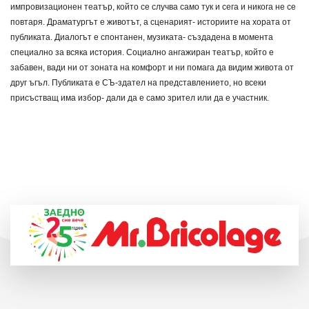
импровизационен театър, който се случва само тук и сега и никога не се
повтаря. Драматургът е жив
отът, а сценарият- историите на хората от
публиката. Диалогът е спонтанен, музиката- създадена в момента
специално за всяка история. Социално ангажиран театър, който е
забавен, вади ни от зоната на комфорт и ни помага да видим живота от
друг ъгъл. Публиката е СЪ-здател на представлението, но всеки
присъстващ има избор- дали да е само зрител или да е участник.